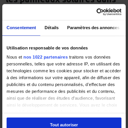
l'Aube
Consentement
Détails
Paramètres des annonces
Les grandes plaines de la Champagne
crayeuse sont-elles favorables à l'énergie
Utilisation responsable de vos données
solaire ?
Nous et
nos 1022 partenaires
traitons vos données
personnelles, telles que votre adresse IP, en utilisant des
technologies comme les cookies pour stocker et accéder
Les zones humides et marais de l'Aube
à des informations sur votre appareil, afin de diffuser des
(lac du Der, forêt d'Orient) créent-elles
publicités et du contenu personnalisés, d'effectuer des
des contraintes pour l'installation ?
mesures de performance des publicités et du contenu,
ainsi que de réaliser des études d’audience, favorisant
ainsi le développement de services. Vous avez le choix
Les bâtiments agricoles aubois peuvent-
quant à l'utilisation de vos données et à leurs finalités.
ils accueillir des panneaux solaires ?
Vous pouvez modifier ou retirer votre consentement à
Tout autoriser
tout moment en consultant la Déclaration relative aux