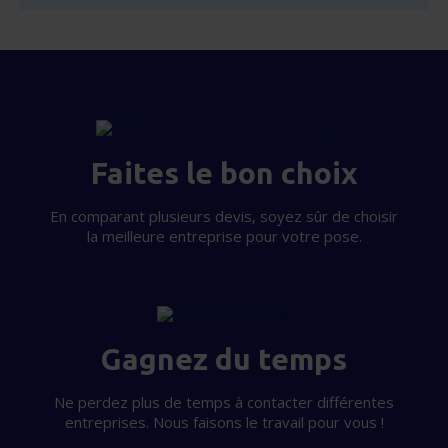
Nous partageons également des informations sur
l'utilisation de notre site avec nos partenaires (réseaux
sociaux, publicité, analyse), qui peuvent les combiner
avec d'autres informations que vous leur avez fournies
ou qu'ils ont collectées lors de votre utilisation de leurs
services.
Faites le bon choix
En comparant plusieurs devis, soyez sûr de choisir
la meilleure entreprise pour votre pose.
Gagnez du temps
Ne perdez plus de temps à contacter différentes
entreprises. Nous faisons le travail pour vous !