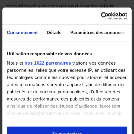
garantissant une production d'énergie solaire
maximale. Le climat méditerranéen assure un
ensoleillement stable tout au long de l'année, ce
qui permet aux installations solaires de
Consentement
Détails
Paramètres des annonces
fonctionner à plein rendement.
Utilisation responsable de vos données
Plus d'informations sur
Nous et
nos 1022 partenaires
traitons vos données
votre département
personnelles, telles que votre adresse IP, en utilisant des
technologies comme les cookies pour stocker et accéder
à des informations sur votre appareil, afin de diffuser des
publicités et du contenu personnalisés, d'effectuer des
Corse
mesures de performance des publicités et du contenu,
ainsi que de réaliser des études d’audience, favorisant
Corse-du-Sud
(2A)
ainsi le développement de services. Vous avez le choix
Haute-Corse
(2B)
quant à l'utilisation de vos données et à leurs finalités.
Vous pouvez modifier ou retirer votre consentement à