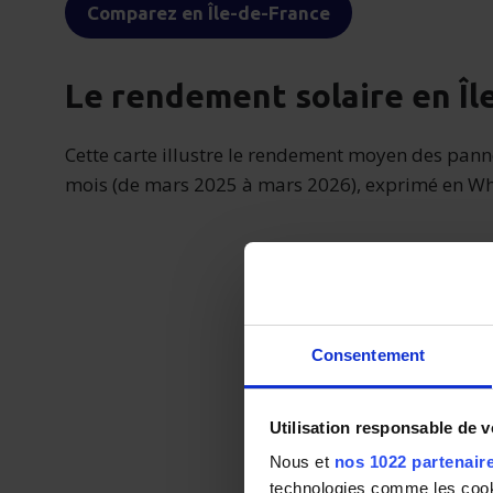
Comparez en Île-de-France
Le rendement solaire en Îl
Cette carte illustre le rendement moyen des pann
mois (de mars 2025 à mars 2026), exprimé en W
Consentement
Utilisation responsable de 
Nous et
nos 1022 partenair
technologies comme les cooki