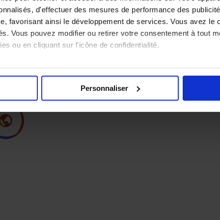
sonnalisés, d'effectuer des mesures de performance des publicité
e, favorisant ainsi le développement de services. Vous avez le ch
ités. Vous pouvez modifier ou retirer votre consentement à tout 
es ou en cliquant sur l'icône de confidentialité.
imerions également :
tions sur votre localisation géographique qui peuvent être précis
Personnaliser
eil en l'analysant activement pour en relever les caractéristique
aitement de vos données personnelles et définir vos préférences
er ou retirer votre consentement à tout moment à partir de la dé
e personnaliser le contenu et les annonces, d'offrir des fonction
 le trafic de notre site. Nous partageons également des informatio
seaux sociaux, publicité, analyse), qui peuvent les combiner av
ils ont collectées lors de votre utilisation de leurs services.