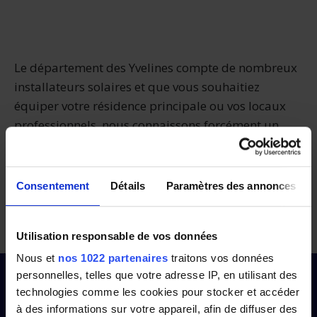
Le département des Yvelines compte de nombreux
installateurs solaires et que vous souhaitiez
équiper votre résidence principale ou vos locaux
professionnels, nous connaissons forcément un
installateur prêt à vous aider.
Essayez
Panneauxsolaires.fr et comparez les offres des
installateurs proches de chez vous
.
Consentement
Détails
Paramètres des annonces
Comparez dans les Yvelines
Utilisation responsable de vos données
Nous et
nos 1022 partenaires
traitons vos données
personnelles, telles que votre adresse IP, en utilisant des
technologies comme les cookies pour stocker et accéder
à des informations sur votre appareil, afin de diffuser des