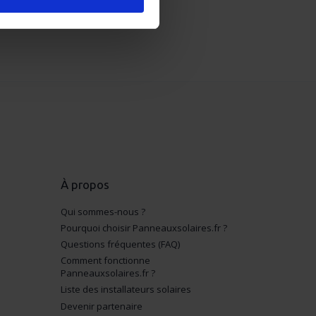
s spécifiques (empreintes
, reportez-vous à la
section «
claration sur les cookies.
nalités relatives aux
ns sur l'utilisation de notre
ec d'autres informations que
À propos
Qui sommes-nous ?
Pourquoi choisir Panneauxsolaires.fr ?
Questions fréquentes (FAQ)
Comment fonctionne
Panneauxsolaires.fr ?
Liste des installateurs solaires
Devenir partenaire