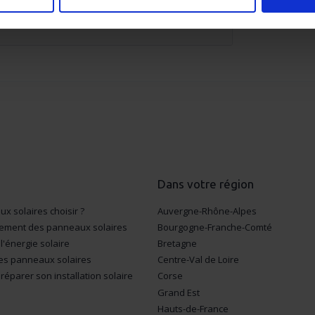
s du secteur, analyses et décryptage sur le
eil en l'analysant activement pour en relever les caractéristique
aitement de vos données personnelles et définir vos préférences
er ou retirer votre consentement à tout moment à partir de la dé
e personnaliser le contenu et les annonces, d'offrir des fonction
 le trafic de notre site. Nous partageons également des informatio
seaux sociaux, publicité, analyse), qui peuvent les combiner av
ils ont collectées lors de votre utilisation de leurs services.
Dans votre région
x solaires choisir ?
Auvergne-Rhône-Alpes
cement des panneaux solaires
Bourgogne-Franche-Comté
l'énergie solaire
Bretagne
ses panneaux solaires
Centre-Val de Loire
réparer son installation solaire
Corse
Grand Est
Hauts-de-France