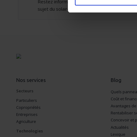
Restez informé sur l'énergie solaire : actualité
Identifier votre appar
sujet du solaire.
digitales).
Pour en savoir plus sur le tr
Détails »
. Vous pouvez modifi
Les cookies nous permettent d
réseaux sociaux et d'analyser
site avec nos partenaires (ré
vous leur avez fournies ou qu'
Nos services
Blog
Secteurs
Quels panneau
Coût et finan
Particuliers
Avantages de 
Copropriétés
Rentabiliser 
Entreprises
Concevoir et p
Agriculture
Actualités
Technologies
Lexique