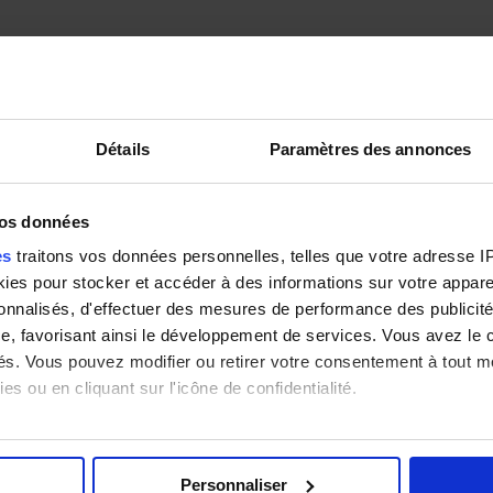
ez d'autres rubriques sur
Détails
Paramètres des annonces
vos données
es
traitons vos données personnelles, telles que votre adresse IP,
uelles sont les subventions disponibles.
es pour stocker et accéder à des informations sur votre appareil
sonnalisés, d'effectuer des mesures de performance des publicité
ologiques d'une installation solaire.
e, favorisant ainsi le développement de services. Vous avez le ch
ités. Vous pouvez modifier ou retirer votre consentement à tout 
ement et la revente de votre électricité.
es ou en cliquant sur l'icône de confidentialité.
re
e vous lancer dans votre projet.
imerions également :
tions sur votre localisation géographique qui peuvent être précis
Personnaliser