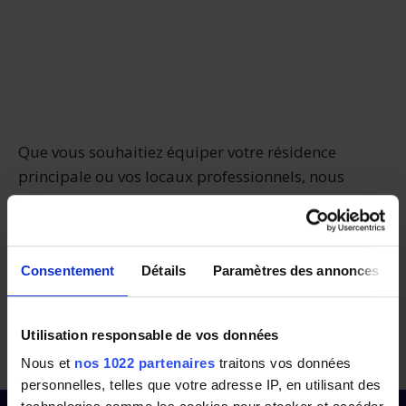
Que vous souhaitiez équiper votre résidence
principale ou vos locaux professionnels, nous
connaissons forcément un installateur prêt à vous
aider.
Grâce à Panneauxsolaires.fr, vous
comparez les offres de jusqu’à 4 installateurs et
Consentement
Détails
Paramètres des annonces
trouvez facilement un professionnel de
confiance. Essayez notre service dès maintenant !
Utilisation responsable de vos données
Comparez dans les Hauts-de-Seine
Nous et
nos 1022 partenaires
traitons vos données
personnelles, telles que votre adresse IP, en utilisant des