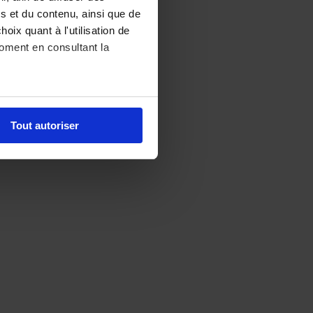
s et du contenu, ainsi que de
oix quant à l'utilisation de
moment en consultant la
es à plusieurs mètres près
Tout autoriser
s spécifiques (empreintes
, reportez-vous à la
section «
claration sur les cookies.
nalités relatives aux
ns sur l'utilisation de notre
ec d'autres informations que