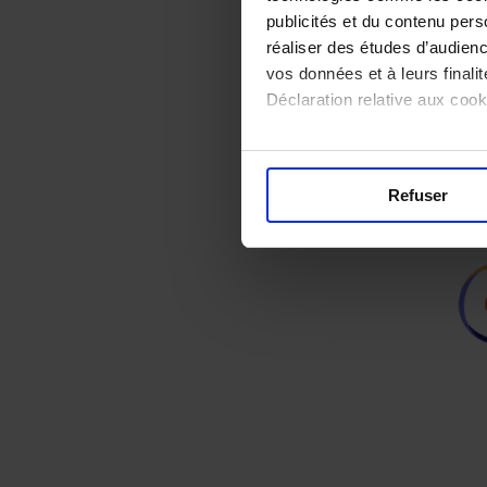
publicités et du contenu per
réaliser des études d’audienc
vos données et à leurs final
Déclaration relative aux cooki
Si vous le permettez, nous a
Collecter des informa
Refuser
Identifier votre appar
digitales).
Pour en savoir plus sur le tr
Détails »
. Vous pouvez modifi
Les cookies nous permettent d
réseaux sociaux et d'analyser
site avec nos partenaires (ré
vous leur avez fournies ou qu'