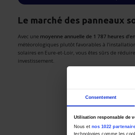
Le marché des panneaux so
Avec une
moyenne annuelle de 1 787 heures d’e
météorologiques plutôt favorables à l’installati
solaires en Eure-et-Loir, vous êtes sûrs de réduire 
investissement.
Consentement
Utilisation responsable de 
Nous et
nos 1022 partenair
technologies comme les cooki