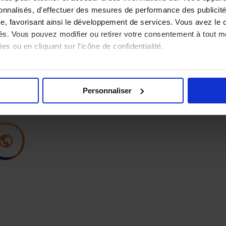
sonnalisés, d'effectuer des mesures de performance des publicité
e, favorisant ainsi le développement de services. Vous avez le ch
ités. Vous pouvez modifier ou retirer votre consentement à tout 
es ou en cliquant sur l'icône de confidentialité.
imerions également :
tions sur votre localisation géographique qui peuvent être précis
Personnaliser
eil en l'analysant activement pour en relever les caractéristique
aitement de vos données personnelles et définir vos préférences
er ou retirer votre consentement à tout moment à partir de la dé
e personnaliser le contenu et les annonces, d'offrir des fonction
 le trafic de notre site. Nous partageons également des informatio
seaux sociaux, publicité, analyse), qui peuvent les combiner av
ils ont collectées lors de votre utilisation de leurs services.