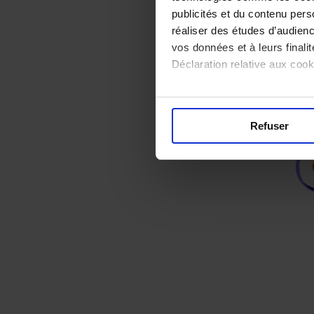
publicités et du contenu per
réaliser des études d’audienc
vos données et à leurs final
Déclaration relative aux cooki
Si vous le permettez, nous a
Collecter des informa
Refuser
Identifier votre appar
digitales).
Pour en savoir plus sur le tr
Détails »
. Vous pouvez modifi
Les cookies nous permettent d
réseaux sociaux et d'analyser
site avec nos partenaires (ré
vous leur avez fournies ou qu'