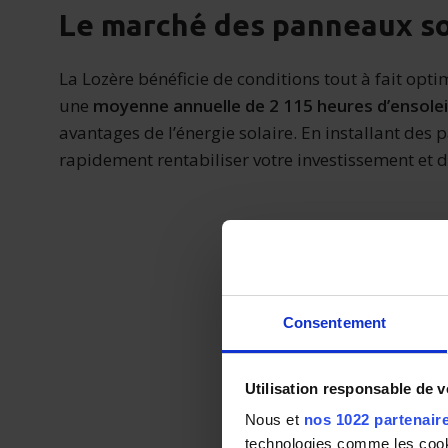
Le marché des panneaux so
La Lozère bénéficie de conditions tout à fait opti
une
moyenne annuelle de 2 115 heures d’ensole
avantages de l’énergie solaire. En installant des 
rapidement rentabiliser votre investissement et 
Consentement
Utilisation responsable de 
Nous et
nos 1022 partenair
technologies comme les cooki