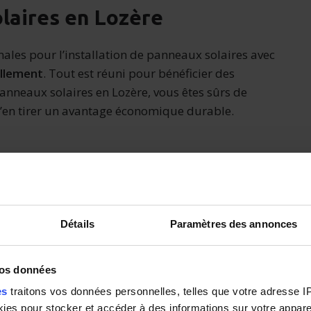
laires en Lozère
males pour l’installation de panneaux solaires avec
illement
. Tout est réuni pour bénéficier des
panneaux solaires en Lozère, vous êtes sûrs de
d’en tirer un avantage économique durable.
Détails
Paramètres des annonces
vos données
es
traitons vos données personnelles, telles que votre adresse IP,
es pour stocker et accéder à des informations sur votre appareil