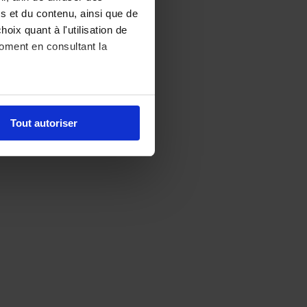
s et du contenu, ainsi que de
oix quant à l'utilisation de
moment en consultant la
es à plusieurs mètres près
Tout autoriser
s spécifiques (empreintes
, reportez-vous à la
section «
claration sur les cookies.
nalités relatives aux
ns sur l'utilisation de notre
ec d'autres informations que