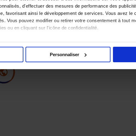
sonnalisés, d'effectuer des mesures de performance des publicité
e, favorisant ainsi le développement de services. Vous avez le ch
ités. Vous pouvez modifier ou retirer votre consentement à tout 
es ou en cliquant sur l'icône de confidentialité.
imerions également :
tions sur votre localisation géographique qui peuvent être précis
Personnaliser
eil en l'analysant activement pour en relever les caractéristique
aitement de vos données personnelles et définir vos préférences
er ou retirer votre consentement à tout moment à partir de la dé
e personnaliser le contenu et les annonces, d'offrir des fonction
 le trafic de notre site. Nous partageons également des informatio
seaux sociaux, publicité, analyse), qui peuvent les combiner av
ils ont collectées lors de votre utilisation de leurs services.