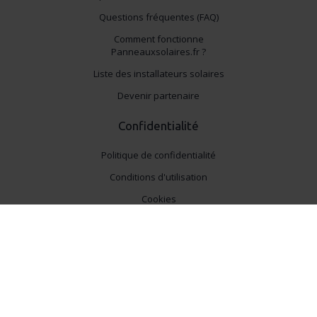
Questions fréquentes (FAQ)
Comment fonctionne
Panneauxsolaires.fr ?
Liste des installateurs solaires
Devenir partenaire
Confidentialité
Politique de confidentialité
Conditions d'utilisation
Cookies
Retrouvez-nous sur