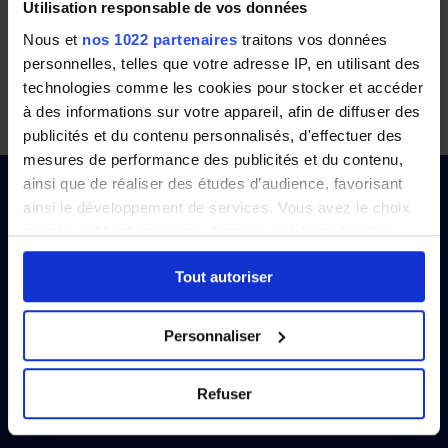
Utilisation responsable de vos données
Nous et
nos 1022 partenaires
traitons vos données
Panneauxsolaires.fr travaille avec plusieurs
personnelles, telles que votre adresse IP, en utilisant des
entreprises présentes à
Angers
(49000) et dans les
technologies comme les cookies pour stocker et accéder
communes avoisinantes. Remplissez notre
à des informations sur votre appareil, afin de diffuser des
formulaire et découvrez leurs offres.
publicités et du contenu personnalisés, d'effectuer des
mesures de performance des publicités et du contenu,
ainsi que de réaliser des études d’audience, favorisant
ainsi le développement de services. Vous avez le choix
quant à l'utilisation de vos données et à leurs finalités.
Vous pouvez modifier ou retirer votre consentement à
Faites le bon choix
Tout autoriser
tout moment en consultant la Déclaration relative aux
cookies ou en cliquant sur l'icône de confidentialité.
En comparant plusieurs devis, soyez sûr de choisir
Personnaliser
la meilleure entreprise pour votre pose.
Si vous le permettez, nous aimerions également :
Collecter des informations sur votre localisation
Refuser
géographique qui peuvent être précises à plusieurs
mètres près