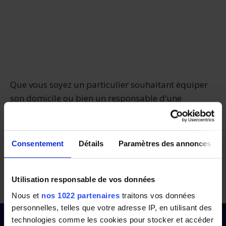
Que vous soyez un particulier souhaitant équiper
son domicile ou bien un responsable d’une
entreprise, nous connaissons forcément un
installateur prêt à vous aider dans le Pas-de-Calais.
Essayez Panneauxsolaires.fr et comparez les
Consentement
Détails
Paramètres des annonces
offres des installateurs proches de chez vous
.
Utilisation responsable de vos données
Comparez dans le Pas-de-Calais
Nous et
nos 1022 partenaires
traitons vos données
personnelles, telles que votre adresse IP, en utilisant des
technologies comme les cookies pour stocker et accéder