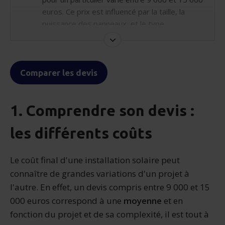
euros. Ce prix est influencé par la taille, la
puissance des panneaux, et le type
d'installation.
Malgré le coût initial élevé, les panneaux
solaires offrent un bon retour sur
Comparer les devis
investissement grâce aux aides financières et
à la réduction des factures d'énergie.
Comparer plusieurs devis est un bon moyen
1. Comprendre son devis :
pour obtenir le meilleur prix et la meilleure
qualité d'installation.
les différents coûts
Le coût final d'une installation solaire peut
connaître de grandes variations d'un projet à
l'autre. En effet, un devis compris entre 9 000 et 15
000 euros correspond à une
moyenne
et en
fonction du projet et de sa complexité, il est tout à