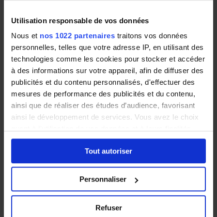
son retour sur investissement (ROI) ?
Utilisation responsable de vos données
Nous et
nos 1022 partenaires
traitons vos données
personnelles, telles que votre adresse IP, en utilisant des
D'abord, le coût d'installation peut être allégé
technologies comme les cookies pour stocker et accéder
grâce à des
aides financières publiques
. Afin
à des informations sur votre appareil, afin de diffuser des
d'inciter la population à investir dans l'énergie
publicités et du contenu personnalisés, d'effectuer des
solaire, l'État a mis en place différents mécanismes
mesures de performance des publicités et du contenu,
d'aides (prime à l'autoconsommation, l'Obligation
ainsi que de réaliser des études d’audience, favorisant
d'Achat) ouverts aussi bien aux particuliers qu'aux
ainsi le développement de services. Vous avez le choix
professionnels.
quant à l'utilisation de vos données et à leurs finalités.
Vous pouvez modifier ou retirer votre consentement à
Tout autoriser
tout moment en consultant la Déclaration relative aux
De nombreuses communes, départements et
cookies ou en cliquant sur l'icône de confidentialité.
régions proposent également des subventions et
Personnaliser
des primes aux habitants qui souhaitent s'équiper
Si vous le permettez, nous aimerions également :
de panneaux solaires. N'hésitez pas à vous
Collecter des informations sur votre localisation
Refuser
renseigner !
géographique qui peuvent être précises à plusieurs